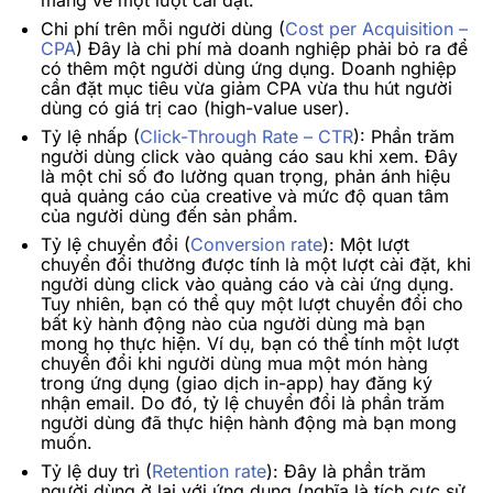
mang về một lượt cài đặt.
Chi phí trên mỗi người dùng (
Cost per Acquisition –
CPA
)
Đây là chi phí mà doanh nghiệp phải bỏ ra để
có thêm một người dùng ứng dụng. Doanh nghiệp
cần đặt mục tiêu vừa giảm CPA vừa thu hút người
dùng có giá trị cao (high-value user).
Tỷ lệ nhấp (
Click-Through Rate – CTR
):
Phần trăm
người dùng click vào quảng cáo sau khi xem. Đây
là một chỉ số đo lường quan trọng, phản ánh hiệu
quả quảng cáo của creative và mức độ quan tâm
của người dùng đến sản phẩm.
Tỷ lệ chuyển đổi (
Conversion rate
)
:
Một lượt
chuyển đổi thường được tính là một lượt cài đặt, khi
người dùng click vào quảng cáo và cài ứng dụng.
Tuy nhiên, bạn có thể quy một lượt chuyển đổi cho
bất kỳ hành động nào của người dùng mà bạn
mong họ thực hiện. Ví dụ, bạn có thể tính một lượt
chuyển đổi khi người dùng mua một món hàng
trong ứng dụng (giao dịch in-app) hay đăng ký
nhận email. Do đó, tỷ lệ chuyển đổi là phần trăm
người dùng đã thực hiện hành động mà bạn mong
muốn.
Tỷ lệ duy trì (
Retention rate
):
Đây là phần trăm
người dùng ở lại với ứng dụng (nghĩa là tích cực sử