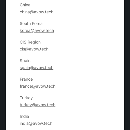
China
china@avow.tech
South Korea
korea@avow.tech
CIS Region
cis@avow.tech
Spain
spain@avow.tech
France
france@avow.tech
Turkey
turkey@avow.tech
India
india@avow.tech