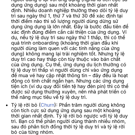
dụng ứng dụng) sau một khoảng thời gian nhất
định. Nhiều doanh nghiệp thường theo dõi tỷ lệ duy
trì sau ngày thứ 1, thứ 7 và thứ 30 để xác định tại
thời điểm nào thì số lượng người dùng dừng sử
dụng ứng dụng là lớn nhất. Đây là bước đầu tiên để
xác định đúng điểm cần cải thiện của ứng dụng. Ví
dụ, nếu tỷ lệ duy trì sau ngày thứ 1 thấp, thì có thể
quá trình onboarding (khoảng thời gian đầu khi
người dùng làm quen với các tính năng của ứng
dụng) không mang lại trải nghiệm tốt. Nhưng tỷ lệ
duy trì cao hay thấp còn tùy thuộc vào bản chất
của ứng dụng. Cụ thể, ứng dụng du lịch thường có
tỷ lệ duy trì thấp vì người dùng chỉ vào ứng dụng
để mua vé hay cập nhật thông tin – đây đều là hoạt
động có tính chất ngắn hạn. Nhưng các ứng dụng
tiện ích (ví dụ quy đổi tiền tệ hay đèn pin) thì có thể
được sử dụng thường xuyên, nên nhà phát triển có
thể nâng mục tiêu về tỷ lệ duy trì.
Tỷ lệ rời bỏ (
Churn
): Phần trăm người dùng không
còn tích cực sử dụng ứng dụng sau một khoảng
thời gian nhất định. Tỷ lệ rời bỏ ngược với tỷ lệ duy
trì. Bạn có thể phân người dùng thành nhiều nhóm,
sau đó phân tích đồng thời tỷ lệ duy trì và tỷ lệ rời
bỏ của từng nhóm.