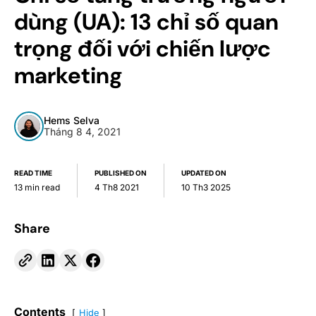
dùng (UA): 13 chỉ số quan
trọng đối với chiến lược
marketing
Hems Selva
Tháng 8 4, 2021
READ TIME
PUBLISHED ON
UPDATED ON
13 min read
4 Th8 2021
10 Th3 2025
Share
Contents
Hide