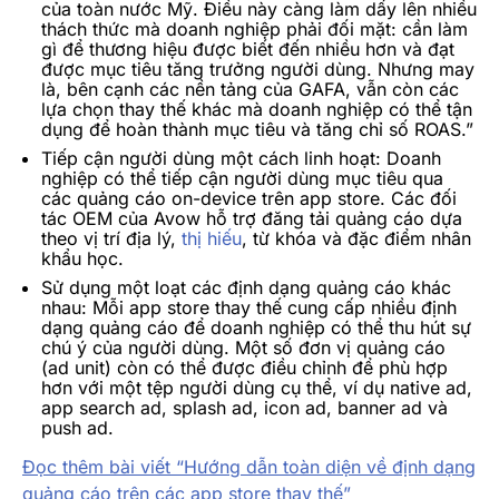
của toàn nước Mỹ. Điều này càng làm dấy lên nhiều
thách thức mà doanh nghiệp phải đối mặt: cần làm
gì để thương hiệu được biết đến nhiều hơn và đạt
được mục tiêu tăng trưởng người dùng. Nhưng may
là, bên cạnh các nền tảng của GAFA, vẫn còn các
lựa chọn thay thế khác mà doanh nghiệp có thể tận
dụng để hoàn thành mục tiêu và tăng chỉ số ROAS.”
Tiếp cận người dùng một cách linh hoạt: Doanh
nghiệp có thể tiếp cận người dùng mục tiêu qua
các quảng cáo on-device trên app store. Các đối
tác OEM của Avow hỗ trợ đăng tải quảng cáo dựa
theo vị trí địa lý,
thị hiếu
, từ khóa và đặc điểm nhân
khẩu học.
Sử dụng một loạt các định dạng quảng cáo khác
nhau: Mỗi app store thay thế cung cấp nhiều định
dạng quảng cáo để doanh nghiệp có thể thu hút sự
chú ý của người dùng. Một số đơn vị quảng cáo
(ad unit) còn có thể được điều chỉnh để phù hợp
hơn với một tệp người dùng cụ thể, ví dụ native ad,
app search ad, splash ad, icon ad, banner ad và
push ad.
Đọc thêm bài viết “Hướng dẫn toàn diện về định dạng
quảng cáo trên các app store thay thế”