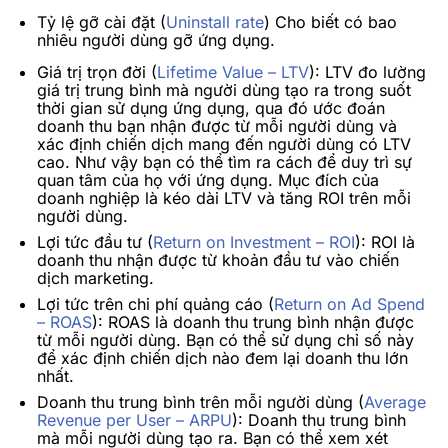
Tỷ lệ gỡ cài đặt (
Uninstall rate
)
Cho biết có bao
nhiêu người dùng gỡ ứng dụng.
Giá trị trọn đời (
Lifetime Value – LTV
):
LTV đo lường
giá trị trung bình mà người dùng tạo ra trong suốt
thời gian sử dụng ứng dụng, qua đó ước đoán
doanh thu bạn nhận được từ mỗi người dùng và
xác định chiến dịch mang đến người dùng có LTV
cao. Như vậy bạn có thể tìm ra cách để duy trì sự
quan tâm của họ với ứng dụng. Mục đích của
doanh nghiệp là kéo dài LTV và tăng ROI trên mỗi
người dùng.
Lợi tức đầu tư (
Return on Investment – ROI
):
ROI là
doanh thu nhận được từ khoản đầu tư vào chiến
dịch marketing.
Lợi tức trên chi phí quảng cáo (
Return on Ad Spend
– ROAS
):
ROAS là doanh thu trung bình nhận được
từ mỗi người dùng. Bạn có thể sử dụng chỉ số này
để xác định chiến dịch nào đem lại doanh thu lớn
nhất.
Doanh thu trung bình trên mỗi người dùng (
Average
Revenue per User – ARPU
): Doanh thu trung bình
mà mỗi người dùng tạo ra. Bạn có thể xem xét