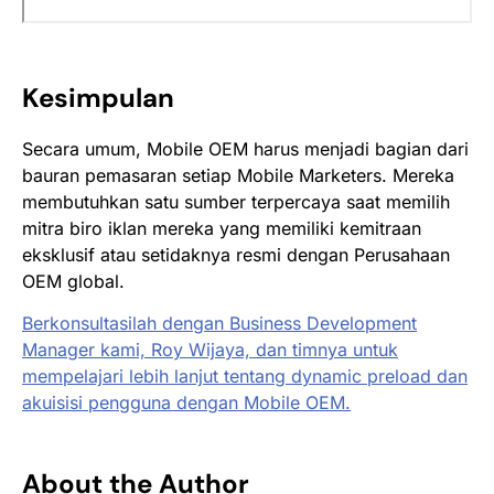
Kesimpulan
Secara umum,
Mobile OEM
harus menjadi bagian dari
bauran pemasaran setiap
Mobile Marketers
. Mereka
membutuhkan satu sumber terpercaya saat memilih
mitra biro iklan mereka yang memiliki kemitraan
eksklusif atau setidaknya resmi dengan Perusahaan
OEM global.
Berkonsultasilah dengan
Business Development
Manager
kami, Roy Wijaya, dan timnya untuk
mempelajari lebih lanjut tentang
dynamic preload
dan
akuisisi pengguna dengan
Mobile OEM
.
About the Author