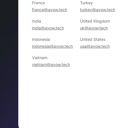
France
Turkey
france@avow.tech
turkey@avow.tech
India
United Kingdom
india@avow.tech
uk@avow.tech
Indonesia
United States
indonesia@avow.tech
usa@avow.tech
Vietnam
vietnam@avow.tech