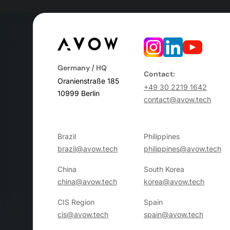
Germany / HQ
Contact:
Oranienstraße 185
+49 30 2219 1642
10999 Berlin
contact@avow.tech
Brazil
Philippines
brazil@avow.tech
philippines@avow.tech
China
South Korea
china@avow.tech
korea@avow.tech
CIS Region
Spain
cis@avow.tech
spain@avow.tech