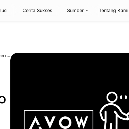
lusi
Cerita Sukses
Sumber
Tentang Kami
AVOW mengumumkan kemitraan dengan OPPO dan realme
PO