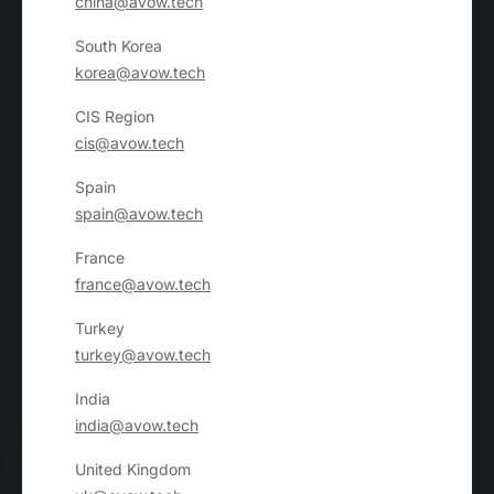
china@avow.tech
South Korea
korea@avow.tech
CIS Region
cis@avow.tech
Spain
spain@avow.tech
France
france@avow.tech
Turkey
turkey@avow.tech
India
india@avow.tech
United Kingdom