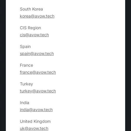
South Korea
korea@avow.tech
CIS Region
cis@avow.tech
Spain
spain@avow.tech
France
france@avow.tech
Turkey
turkey@avow.tech
India
india@avow.tech
United Kingdom
uk@avow.tech