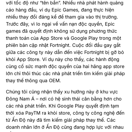
với tốc độ như “tên bắn”. Nhiều nhà phát hành quảng
cáo hàng đầu, ví dụ Epic Games, đang thực hiện
nhiều thay đổi đáng kể để tham gia vào thị trường.
Trước đây, vì lo ngại về vấn nạn độc quyền, Epic
games đã quyết định không sử dụng phương thức
thanh toán của App Store và Google Play trong một
phiên bản cập nhật Fortnight. Cuộc đối đầu gay gắt
giữa các công ty này dẫn đến việc
Fortnight bị gỡ bỏ
khỏi App Store
. Ví dụ này cho thấy, các hành động
củng cố sức mạnh độc quyền của hai hãng app store
lớn chỉ thôi thúc các nhà phát triển tìm kiếm giải pháp
thay thế thông qua OEM.
Chúng tôi cũng nhận thấy xu hướng này ở khu vực
Đông Nam Á – nơi có hệ sinh thái cân bằng hơn cho
các nhà phát triển. Khi Google Play
quyết định tạm
thời xóa PayTM ra khỏi store
, công ty công nghệ đến
từ Ấn Độ này đã tìm kiếm giải pháp thay thế. Các
doanh nhân lớn ở Ấn Độ cũng đang hợp lực với nhau