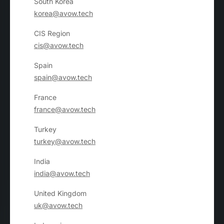
South Korea
korea@avow.tech
CIS Region
cis@avow.tech
Spain
spain@avow.tech
France
france@avow.tech
Turkey
turkey@avow.tech
India
india@avow.tech
United Kingdom
uk@avow.tech