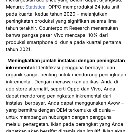
Menurut
Statistica
, OPPO memproduksi 24 juta unit
pada kuartal kedua tahun 2020 – melanjutkan
peningkatan produksi yang signifikan selama lima
tahun terakhir.
Counterpoint Research
menemukan
bahwa pangsa pasar Vivo mencapai 10% dari
produksi smartphone di dunia pada kuartal pertama
tahun 2021.
Meningkatkan jumlah instalasi dengan peningkatan
inkremental:
Identifikasi pengguna berbayar dan
organik sangat penting untuk mendorong peningkatan
inkremental. Dengan menawarkan aplikasi Anda di
app store alternatif, seperti Oppo dan Vivo, Anda
dapat mendorong peningkatan inkremental dari
instalasi berbayar. Anda dapat menggunakan Avow –
yang bermitra dengan OEM terkemuka di dunia –
untuk membangun hubungan dengan pengguna
melalui penargetan. Iklan pada perangkat yang Anda
dapatkan akan bersifat dinamis dan intuitif. Iklan akan