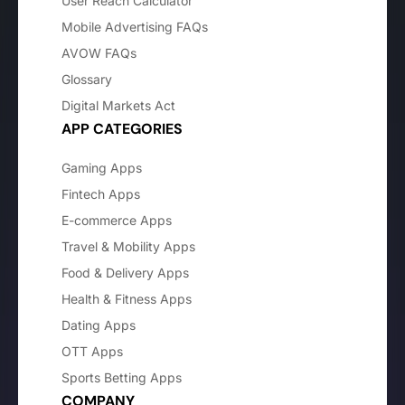
User Reach Calculator
Mobile Advertising FAQs
AVOW FAQs
Glossary
Digital Markets Act
APP CATEGORIES
Gaming Apps
Fintech Apps
E-commerce Apps
Travel & Mobility Apps
Food & Delivery Apps
Health & Fitness Apps
Dating Apps
OTT Apps
Sports Betting Apps
COMPANY