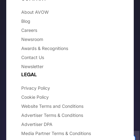
About AVOW
Blog
Careers
Newsroom
Awards & Recognitions
Contact Us
Newsletter
LEGAL
Privacy Policy
Cookie Policy
Website Terms and Conditions
Advertiser Terms & Conditions
Advertiser DPA
Media Partner Terms & Conditions