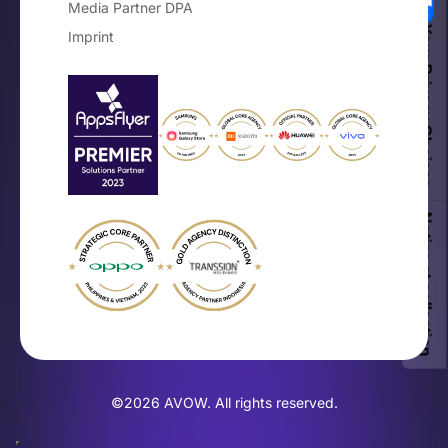
Media Partner DPA
Your Privacy Choices
Imprint
Notice at collection
©2026 AVOW. All rights reserved.