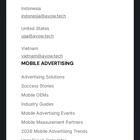
Indonesia
indonesia@avow.tech
United States
usa@avow.tech
Vietnam
vietnam@avow.tech
MOBILE ADVERTISING
Advertising Solutions
Success Stories
Mobile OEMs
Industry Guides
Mobile Advertising Events
Mobile Measurement Partners
2026 Mobile Advertising Trends