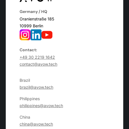
Germany / HQ
Oranienstraße 185
10999 Berlin
Contact:
+49 30 2219 1642
contact@avow.tech
Brazil
brazil@avow.tech
Philippines
philippines@avow.tech
China
china@avow.tech