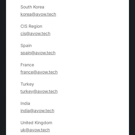
South Korea
korea@avow.tech
CIS Region
cis@avow.tech
Spain
spain@avow.tech
France
france@avow.tech
Turkey
turkey@avow.tech
India
india@avow.tech
United Kingdom
uk@avow.tech