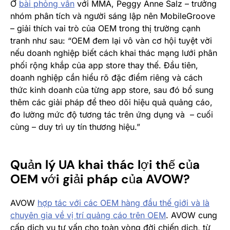
Ở
bài phỏng vấn
với MMA, Peggy Anne Salz – trưởng
nhóm phân tích và người sáng lập nên MobileGroove
– giải thích vai trò của OEM trong thị trường cạnh
tranh như sau: “OEM đem lại vô vàn cơ hội tuyệt vời
nếu doanh nghiệp biết cách khai thác mạng lưới phân
phối rộng khắp của app store thay thế. Đầu tiên,
doanh nghiệp cần hiểu rõ đặc điểm riêng và cách
thức kinh doanh của từng app store, sau đó bổ sung
thêm các giải pháp để theo dõi hiệu quả quảng cáo,
đo lường mức độ tương tác trên ứng dụng và – cuối
cùng – duy trì uy tín thương hiệu.”
Quản lý UA khai thác lợi thế của
OEM với giải pháp của AVOW?
AVOW
hợp tác với các OEM hàng đầu thế giới và là
chuyên gia về vị trí quảng cáo trên OEM
. AVOW cung
cấp dịch vụ tư vấn cho toàn vòng đời chiến dịch, từ