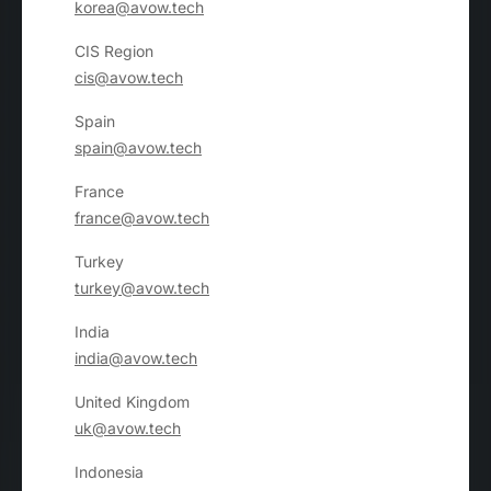
korea@avow.tech
CIS Region
cis@avow.tech
Spain
spain@avow.tech
France
france@avow.tech
Turkey
turkey@avow.tech
India
india@avow.tech
United Kingdom
uk@avow.tech
Indonesia