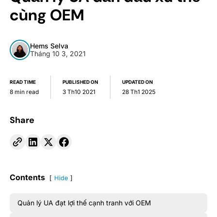
cùng OEM
Hems Selva
Tháng 10 3, 2021
READ TIME
PUBLISHED ON
UPDATED ON
8 min read
3 Th10 2021
28 Th1 2025
Share
Contents
Hide
Quản lý UA đạt lợi thế cạnh tranh với OEM