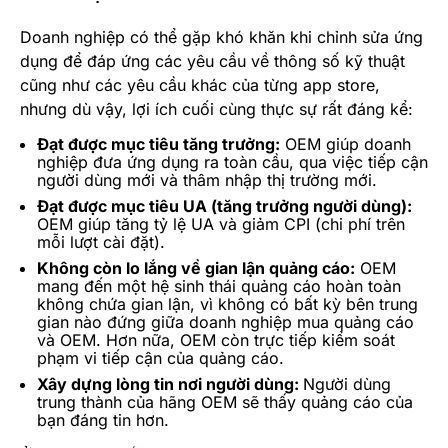
Doanh nghiệp
có thể gặp khó khăn khi chỉnh sửa ứng
dụng để đáp ứng các yêu cầu về thông số kỹ thuật
cũng như các yêu cầu khác của từng app store,
nhưng dù vậy, lợi ích cuối cùng thực sự rất đáng kể:
Đạt được mục tiêu tăng trưởng:
OEM giúp
doanh
nghiệp
đưa ứng dụng ra toàn cầu, qua việc tiếp cận
người dùng mới và thâm nhập thị trường mới.
Đạt được mục tiêu UA (tăng trưởng người dùng):
OEM giúp tăng tỷ lệ UA và giảm CPI (chi phí trên
mỗi lượt cài đặt).
Không còn lo lắng về gian lận quảng cáo:
OEM
mang đến một hệ sinh thái quảng cáo hoàn toàn
không chứa gian lận, vì không có bất kỳ bên trung
gian nào đứng giữa doanh nghiệp mua quảng cáo
và OEM. Hơn nữa, OEM còn trực tiếp kiểm soát
phạm vi tiếp cận của quảng cáo.
Xây dựng lòng tin nơi người dùng:
Người dùng
trung thành của hãng OEM sẽ thấy quảng cáo của
bạn đáng tin hơn.