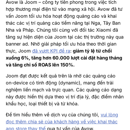
Avow là Joom – công ty tiên phong trong việc tích
hợp thương mại điện tử vào mạng xã hội. Avow đã tư
vấn Joom tối ưu hóa hoạt động quảng cáo và khai
thác các vị trí quảng cáo tiềm năng tại Nga, Tây Ban
Nha và Pháp. Chúng tôi cùng với đối tác Xiaomi đã
tăng sự hiện diện của Joom tại các thị trường này qua
banner ad. Nhờ giải pháp tối ưu hóa theo thời gian
thực, Joom
đã vượt KPI đề ra
:
giảm tỷ lệ từ chối
xuống 6%, tăng hơn 60.000 lượt cài đặt hàng tháng
và tăng chỉ số ROAS lên 150%.
Joom đạt được kết quả trên là nhờ các quảng cáo
on-device có tính động (dynamic), mang đến trải
nghiệm liền mạch và trực quan. Các quảng cáo dạng
này được hiển thị dựa theo vị trí địa lý, đặc điểm nhân
khẩu học, loại thiết bị và từ khóa.
Để tìm hiểu thêm về dịch vụ của chúng tôi,
vui lòng
đọc thêm chia sẻ của khách hàng về việc khai thác
app store thay thế
qua tư vấn của Avow.